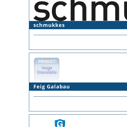
schmukkes
Feig Galabau