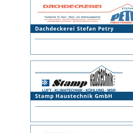
Dachdeckerei Stefan Petry
Stamp Haustechnik GmbH